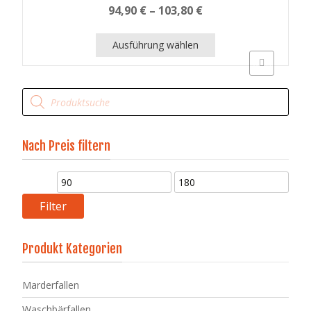
94,90
€
–
103,80
€
Ausführung wählen
Schnellansich
Dieses
Produkt
Products
weist
search
mehrere
Varianten
auf.
Nach Preis filtern
Die
Optionen
können
Min.
auf
der
Preis
Max.
Filter
Produktseite
gewählt
Preis
werden
Produkt Kategorien
Marderfallen
Waschbärfallen