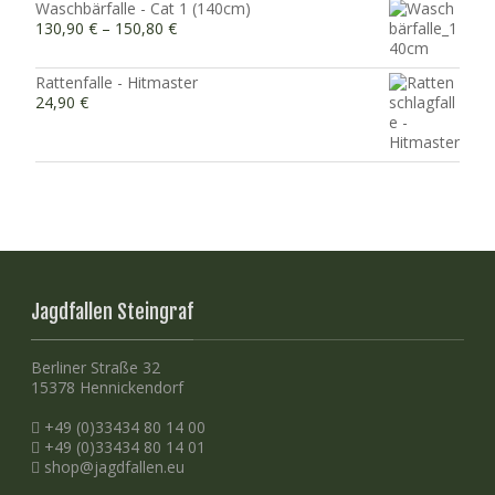
Waschbärfalle - Cat 1 (140cm)
130,90
€
–
150,80
€
Rattenfalle - Hitmaster
24,90
€
Jagdfallen Steingraf
Berliner Straße 32
15378 Hennickendorf
+49 (0)33434 80 14 00
+49 (0)33434 80 14 01
shop@jagdfallen.eu