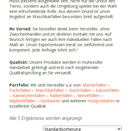
muss passend ausgewählt sein. Nicht nur die Größe des
Tieres, sondern auch die Umgebung spielen bei der Wahl
eine entscheidende Rolle. Aus diesem Grund ist unser
Angebot an Waschbärfallen besonders breit aufgestellt.
Ihr Vorteil:
Sie bestellen direkt beim Hersteller, ohne
Zwischenhändler und im direkten Kontakt mit uns. Auf
Wunsch fertigen wir auch Ihre individuellen Fallen nach
Maß an. Unser Expertenteam berät sie zielführend und
kompetent. Jede Anfrage lohnt sich !
Qualität:
Unsere Produkte werden in mühevoller
Handarbeit gefertigt und erst nach eingehender
Qualitätsprüfung an Sie versandt.
Portfolio:
Wir sind Hersteller u.a. von:
Marderfallen
–
Fuchsfallen
–
Waschbärfallen
–
Dachsfallen
–
Katzenfallen
–
Kanninchenfallen
–
Rattenfallen
–
Wieselfallen
–
Wipbrettfallen
–
Nistkästen
und weiteren
Holzprodukten
in
exzellenter Qualität.
Alle 5 Ergebnisse werden angezeigt