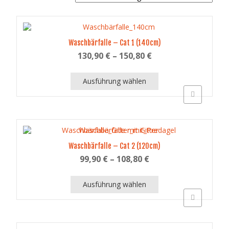
Waschbärfalle – Cat 1 (140cm)
130,90
€
–
150,80
€
Ausführung wählen
Schnellansich
Dieses
Produkt
weist
mehrere
Varianten
auf.
Waschbärfalle – Cat 2 (120cm)
Die
99,90
€
–
108,80
€
Optionen
können
auf
Ausführung wählen
der
Schnellansich
Produktseite
Dieses
gewählt
Produkt
werden
weist