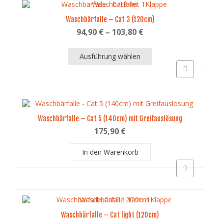
mehrere
Varianten
auf.
Waschbärfalle – Cat 3 (120cm)
Die
94,90
€
–
103,80
€
Optionen
können
auf
Ausführung wählen
der
Schnellansich
Produktseite
Dieses
gewählt
Produkt
werden
weist
mehrere
Varianten
auf.
Waschbärfalle – Cat 5 (140cm) mit Greifauslösung
Die
175,90
€
Optionen
können
In den Warenkorb
auf
der
Schnellansich
Produktseite
gewählt
werden
Waschbärfalle – Cat light (120cm)