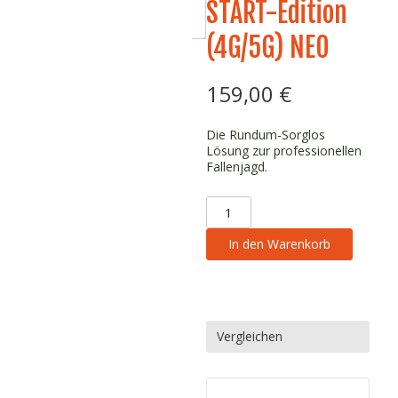
START-Edition
Zusätzliche
Informationen
(4G/5G) NEO
159,00
€
Die Rundum-Sorglos
Lösung zur professionellen
Fallenjagd.
Fallenmelder
START-
Edition
In den Warenkorb
(4G/5G)
NEO
Menge
Vergleichen