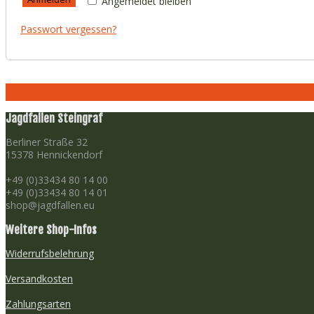
Angemeldet bleiben
Passwort vergessen?
Jagdfallen Steingraf
Berliner Straße 32
15378 Hennickendorf
+49 (0)33434 80 14 00
+49 (0)33434 80 14 01
shop@jagdfallen.eu
Weitere Shop-Infos
Widerrufsbelehrung
Versandkosten
Zahlungsarten