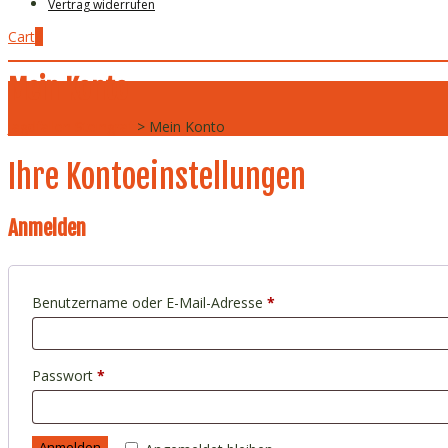
Vertrag widerrufen
Cart
0
Mein Konto
Jagdfallen Steingraf
>
Mein Konto
Ihre Kontoeinstellungen
Anmelden
Erforderlich
Benutzername oder E-Mail-Adresse
*
Erforderlich
Passwort
*
Anmelden