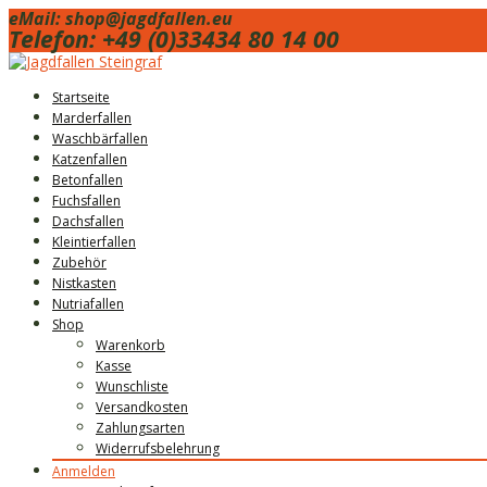
eMail: shop@jagdfallen.eu
Telefon: +49 (0)33434 80 14 00
Skip
Startseite
to
Marderfallen
content
Waschbärfallen
Katzenfallen
Betonfallen
Fuchsfallen
Dachsfallen
Kleintierfallen
Zubehör
Nistkasten
Nutriafallen
Shop
Warenkorb
Kasse
Wunschliste
Versandkosten
Zahlungsarten
Widerrufsbelehrung
Anmelden