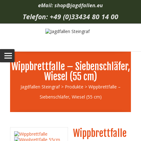
eMail: shop@jagdfallen.eu
Telefon: +49 (0)33434 80 14 00
Wippbrettfalle – Siebenschläfer,
Wiesel (55 cm)
Jagdfallen Steingraf
>
Produkte
>
Wippbrettfalle –
Siebenschläfer, Wiesel (55 cm)
Wippbrettfalle