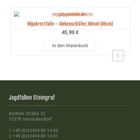
Wippbrettfalle – Siebenschläfer, Wiesel (80cm)
45,90
€
In den Warenkorb
Schnellansich
Jagdfallen Steingraf
Berliner Straße 32
15378 Hennickendorf
+49 (0)33434 80 14 00
+49 (0)33434 80 14 01