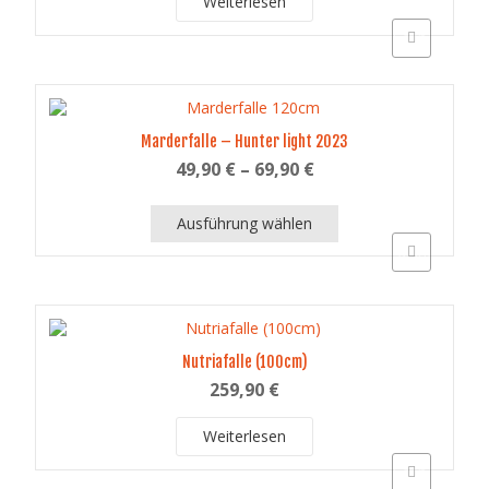
Weiterlesen
Schnellansich
Marderfalle – Hunter light 2023
49,90
€
–
69,90
€
Ausführung wählen
Schnellansich
Dieses
Produkt
weist
mehrere
Varianten
auf.
Nutriafalle (100cm)
Die
259,90
€
Optionen
können
Weiterlesen
auf
der
Schnellansich
Produktseite