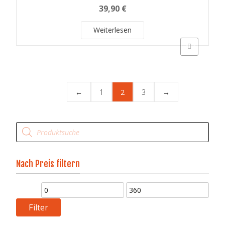
39,90
€
Weiterlesen
Schnellansich
←
1
2
3
→
Products
search
Nach Preis filtern
Min.
Preis
Max.
Filter
Preis