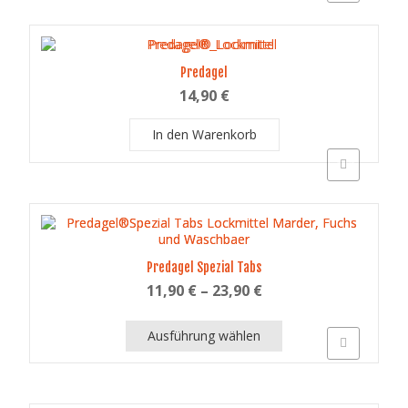
gewählt
werden
Predagel
14,90
€
In den Warenkorb
Schnellansich
Predagel Spezial Tabs
11,90
€
–
23,90
€
Ausführung wählen
Schnellansich
Dieses
Produkt
weist