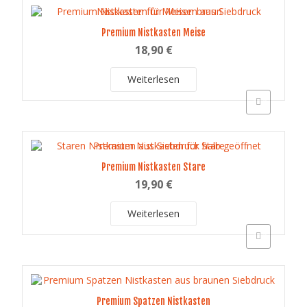
mehrere
Varianten
auf.
Premium Nistkasten Meise
Die
18,90
€
Optionen
können
Weiterlesen
auf
der
Schnellansich
Produktseite
gewählt
werden
Premium Nistkasten Stare
19,90
€
Weiterlesen
Schnellansich
Premium Spatzen Nistkasten